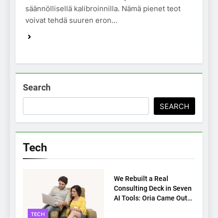
säännöllisellä kalibroinnilla. Nämä pienet teot
voivat tehdä suuren eron…
Search
SEARCH
Tech
TECH
We Rebuilt a Real
Consulting Deck in Seven
AI Tools: Oria Came Out
on Top
TECH