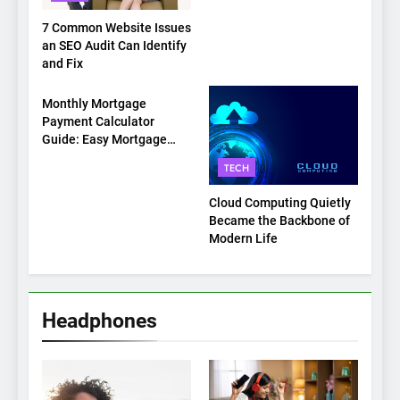
7 Common Website Issues
an SEO Audit Can Identify
and Fix
TECH
Monthly Mortgage
Payment Calculator
Guide: Easy Mortgage
Payment Breakdown Tool
TECH
Explained
Cloud Computing Quietly
Became the Backbone of
Modern Life
Headphones