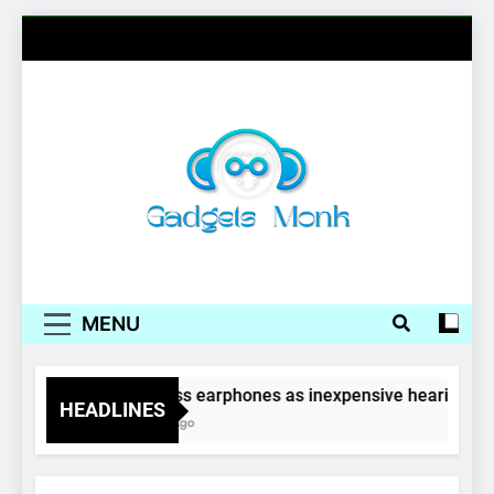
Skip
to
content
Gadgets Monk
MENU
Wireless earphones as inexpensive hearing aid
HEADLINES
4 Years Ago