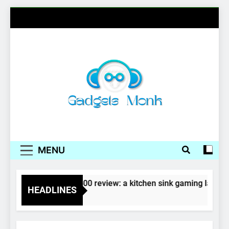
Skip
to
content
Gadgets Monk
MENU
Corsair Voyager a1600 review: a kitchen sink gaming laptop
HEADLINES
4 Years Ago