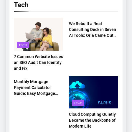
Tech
TECH
We Rebuilt a Real
Consulting Deck in Seven
AI Tools: Oria Came Out
on Top
TECH
7 Common Website Issues
an SEO Audit Can Identify
and Fix
TECH
Monthly Mortgage
Payment Calculator
Guide: Easy Mortgage
Payment Breakdown Tool
TECH
Explained
Cloud Computing Quietly
Became the Backbone of
Modern Life