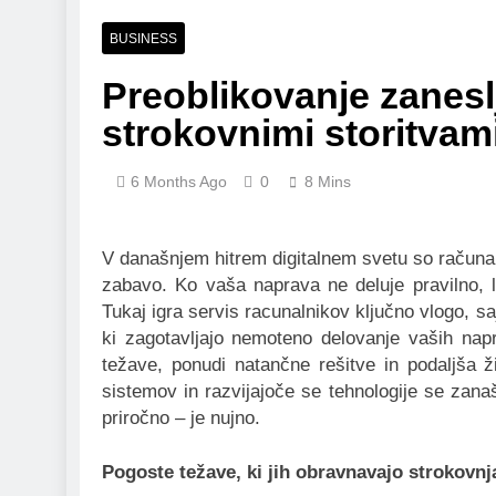
1 Week Ago
Pre-Installa
BUSINESS
1 Week Ago
Preoblikovanje zanesl
What Is a Hardware Wa
strokovnimi storitvam
2 Weeks Ago
Exploring the Mobile 
2 Weeks Ago
6 Months Ago
0
8 Mins
CCTV Cameras in Perth
2 Weeks Ago
V današnjem hitrem digitalnem svetu so računaln
zabavo. Ko vaša naprava ne deluje pravilno, l
Tukaj igra servis racunalnikov ključno vlogo, sa
ki zagotavljajo nemoteno delovanje vaših napr
težave, ponudi natančne rešitve in podaljša 
sistemov in razvijajoče se tehnologije se zana
priročno – je nujno.
Pogoste težave, ki jih obravnavajo strokovnj