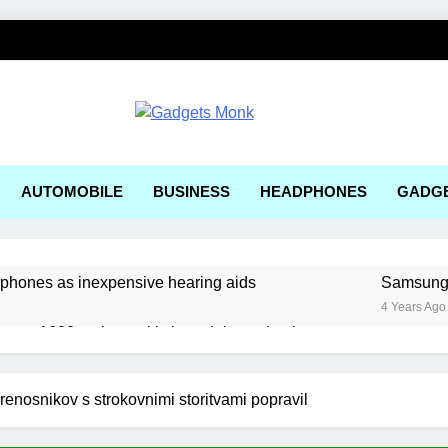
ets Monk
AUTOMOBILE
BUSINESS
HEADPHONES
GADG
rphones as inexpensive hearing aids
Samsung, 
4 Years Ago
ger a1600 review: a kitchen sink gaming laptop
 solar-powered electric car enters production
renosnikov s strokovnimi storitvami popravil
ering Tools and Measurement Equipment Available in India