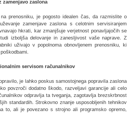
 z zamenjavo zaslona
na prenosniku, je pogosto idealen čas, da razmislite o
ruževanje zamenjave zaslona s celotnim servisiranjem
navajo hkrati, kar zmanjšuje verjetnost ponavljajočih se
tudi izboljša delovanje in zanesljivost vaše naprave. Z
orabniki uživajo v popolnoma obnovljenem prenosniku, ki
mi poškodbami.
sionalnim servisom računalnikov
opravilo, je lahko poskus samostojnega popravila zaslona
ko povzroči dodatno škodo, razveljavi garancije ali celo
čunalnikov odpravlja ta tveganja, zagotavlja brezskrbnost
išjih standardih. Strokovno znanje usposobljenih tehnikov
na to, ali je povezano s strojno ali programsko opremo,