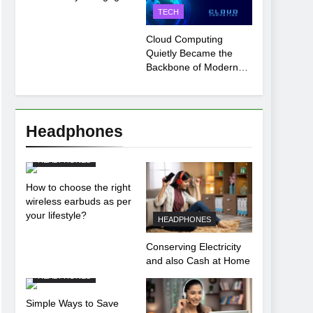
Payment Breakdown
TECH
Tool Explained
Cloud Computing
Quietly Became the
Backbone of Modern
Life
Headphones
HEADPHONES
How to choose the right
wireless earbuds as per
your lifestyle?
HEADPHONES
Conserving Electricity
and also Cash at Home
HEADPHONES
Simple Ways to Save