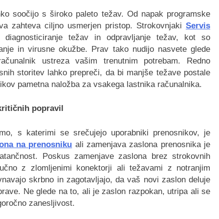
ahko soočijo s široko paleto težav. Od napak programske
a zahteva ciljno usmerjen pristop. Strokovnjaki
Servis
diagnosticiranje težav in odpravljanje težav, kot so
anje in virusne okužbe. Prav tako nudijo nasvete glede
računalnik ustreza vašim trenutnim potrebam. Redno
nih storitev lahko prepreči, da bi manjše težave postale
lnikov pametna naložba za vsakega lastnika računalnika.
ritičnih popravil
mo, s katerimi se srečujejo uporabniki prenosnikov, je
ona na prenosniku
ali zamenjava zaslona prenosnika je
 natančnost. Poskus zamenjave zaslona brez strokovnih
jučno z zlomljenimi konektorji ali težavami z notranjim
vnavajo skrbno in zagotavljajo, da vaš novi zaslon deluje
ave. Ne glede na to, ali je zaslon razpokan, utripa ali se
oročno zanesljivost.