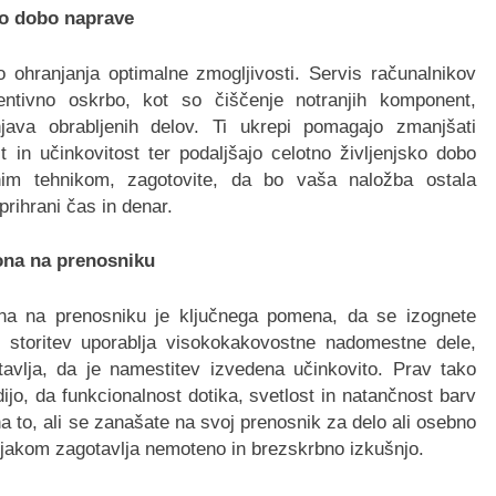
ko dobo naprave
o ohranjanja optimalne zmogljivosti. Servis računalnikov
entivno oskrbo, kot so čiščenje notranjih komponent,
ava obrabljenih delov. Ti ukrepi pomagajo zmanjšati
t in učinkovitost ter podaljšajo celotno življenjsko dobo
nim tehnikom, zagotovite, da bo vaša naložba ostala
prihrani čas in denar.
ona na prenosniku
ona na prenosniku je ključnega pomena, da se izognete
k storitev uporablja visokokakovostne nadomestne dele,
avlja, da je namestitev izvedena učinkovito. Prav tako
dijo, da funkcionalnost dotika, svetlost in natančnost barv
a to, ali se zanašate na svoj prenosnik za delo ali osebno
jakom zagotavlja nemoteno in brezskrbno izkušnjo.