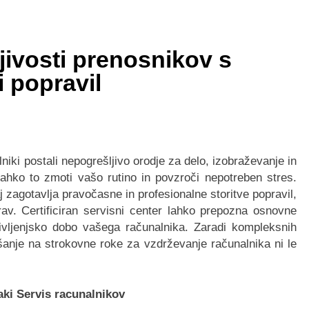
tion Checklist: Checking Microsoft Office 2021 System Require
jivosti prenosnikov s
llet Card? Everything You Need to Know
Benefits of Ch
i popravil
2 Weeks Ago
Gaming Features Available in ie777 game
: A Homeowner’s Guide to Smarter Security
iki postali nepogrešljivo orodje za delo, izobraževanje in
ahko to zmoti vašo rutino in povzroči nepotreben stres.
j zagotavlja pravočasne in profesionalne storitve popravil,
av. Certificiran servisni center lahko prepozna osnovne
življenjsko dobo vašega računalnika. Zaradi kompleksnih
šanje na strokovne roke za vzdrževanje računalnika ni le
aki Servis racunalnikov