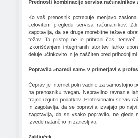
Prednosti kombinacije servisa računalnikov
Ko vaš prenosnik potrebuje menjavo zaslona 
celovitem pregledu servisa računalnikov. Zd
zagotavlja, da se druge morebitne težave obrav
težav. Ta pristop ne le prihrani čas, temveč 
izkoriščanjem integriranih storitev lahko up
deluje učinkovito in je zaščiten pred prihodnji
Popravila »naredi sam« v primerjavi s profe
Čeprav je internet poln vadnic za samostojno p
na prenosniku tvegan. Nepravilno ravnanje lah
trajno izgubo podatkov. Profesionalni servis ra
in zagotavlja, da se popravila izvajajo po najv
zagotavlja, da se vsako popravilo, ne glede 
izvede natančno in zanesljivo.
Zaključek