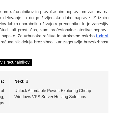
visom računalnikov in pravočasnim popravilom zaslona na
delovanje in dolgo življenjsko dobo naprave. Z izbiro
ov lahko uporabniki uživajo v prenosniku, ki je zanesljiv
študij ali prosti čas, vam profesionalne storitve popravil
e napake. Za vrhunske rešitve in strokovno oskrbo
fixit.si
 računalnik deluje brezhibno. kar zagotavlja brezskrbnost
vis racunalnikov
s:
Next:
 of
Unlock Affordable Power: Exploring Cheap
ng,
Windows VPS Server Hosting Solutions
Ups