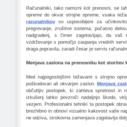
Računalniki, tako namizni kot prenosni, se l
opreme do okvar strojne opreme, vsaka težav
racunalnikov
so usposobljeni za učinkovito 
pregrevanje, zrušitve sistema, počasno delov
nadgradenj, s čimer zagotavljajo, da vaš 
vzdrževanje s pomočjo zaupanja vrednih servis
draga popravila, zaradi česar je servis računa
Menjava zaslona na prenosniku kot storitev k
Med najpogostejšimi težavami s strojno opre
poškodovan ali okvarjen zaslon.
Menjava zasl
občutljiv postopek, ki zahteva spretnost in
izkušenj lahko povzroči nadaljnjo škodo, vkl
vezjem. Profesionalni tehniki ta postopek obra
brezhibno in obnovi vizualno kakovost vaše napr
ne odziva, strokovna zamenjava zagotavlja dolg