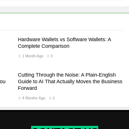
Hardware Wallets vs Software Wallets: A
Complete Comparison
1 Month Ago
0
Cutting Through the Noise: A Plain-English
You
Guide to AI That Actually Moves the Business
Forward
4 Months Ago
0