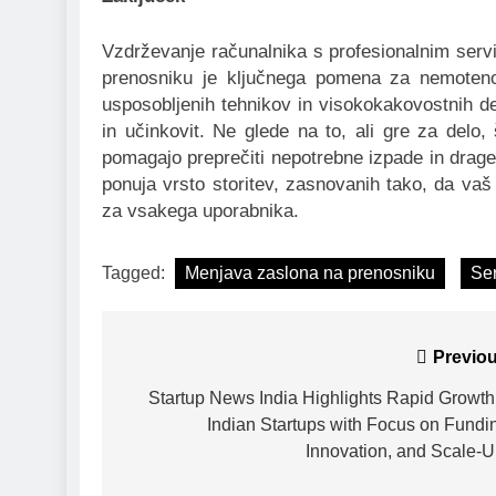
Vzdrževanje računalnika s profesionalnim ser
prenosniku je ključnega pomena za nemoteno 
usposobljenih tehnikov in visokokakovostnih del
in učinkovit. Ne glede na to, ali gre za delo, 
pomagajo preprečiti nepotrebne izpade in drag
ponuja vrsto storitev, zasnovanih tako, da vaš
za vsakega uporabnika.
Tagged:
Menjava zaslona na prenosniku
Ser
Post
Previou
navigation
Startup News India Highlights Rapid Growth
Indian Startups with Focus on Fundi
Innovation, and Scale-