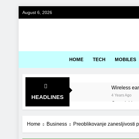
Skip
August 6, 2026
to
content
Gadg
HOME
TECH
MOBILES
Wireless ea
4 Years Ago
HEADLINES
Corsair Voya
4 Years Ago
World’s first
Home
Business
Preoblikovanje zanesljivosti p
4 Years Ago
Best Engine