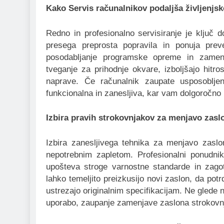
Kako Servis računalnikov podaljša življenjs
Redno in profesionalno servisiranje je ključ d
presega preprosta popravila in ponuja prev
posodabljanje programske opreme in zamenj
tveganje za prihodnje okvare, izboljšajo hitros
naprave. Če računalnik zaupate usposoblje
funkcionalna in zanesljiva, kar vam dolgoročno 
Izbira pravih strokovnjakov za menjavo zasl
Izbira zanesljivega tehnika za menjavo zasl
nepotrebnim zapletom. Profesionalni ponudni
upošteva stroge varnostne standarde in zagot
lahko temeljito preizkusijo novi zaslon, da potr
ustrezajo originalnim specifikacijam. Ne glede n
uporabo, zaupanje zamenjave zaslona strokovn