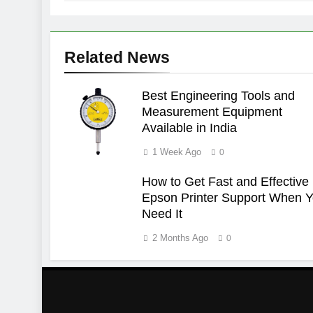
Related News
Best Engineering Tools and
Measurement Equipment
Available in India
1 Week Ago
0
How to Get Fast and Effective
Epson Printer Support When 
Need It
2 Months Ago
0