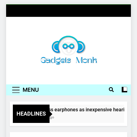
Skip
to
content
Gadgets Monk
MENU
Wireless earphones as inexpensive hearing aid
HEADLINES
4 Years Ago