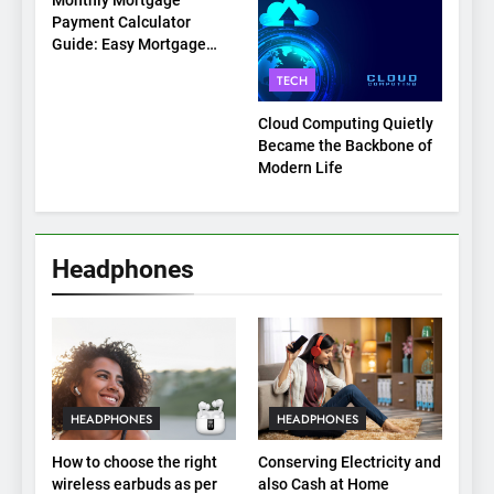
Monthly Mortgage
Payment Calculator
Guide: Easy Mortgage
Payment Breakdown Tool
TECH
Explained
Cloud Computing Quietly
Became the Backbone of
Modern Life
Headphones
HEADPHONES
HEADPHONES
How to choose the right
Conserving Electricity and
wireless earbuds as per
also Cash at Home