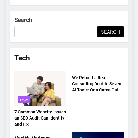
Search
SEARCH
Tech
TECH
We Rebuilt a Real
Consulting Deck in Seven
AI Tools: Oria Came Out
on Top
TECH
7 Common Website Issues
an SEO Audit Can Identify
and Fix
TECH